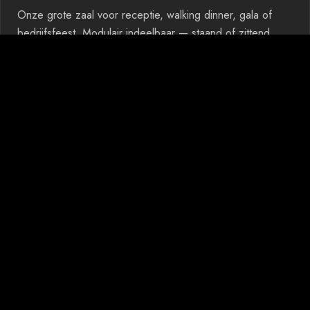
Onze grote zaal voor receptie, walking dinner, gala of
bedrijfsfeest. Modulair indeelbaar — staand of zittend,
met of zonder podium.
VRAAG OFFERTE
SFEER IN DEN DREEF
BELEEF DE BUSINESS-SFEER